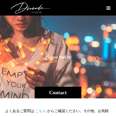
P
l
e
a
s
e
f
e
e
l
f
r
e
e
Contact
よくあるご質問は
こちら
からご確認ください。その他、お気軽